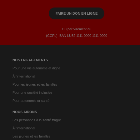
FAIRE UN DON EN LIGNE
Ou par virement au
(CCPL) IBAN LU52​ 1111​ 0000​ 1111​ 0000
NOS ENGAGEMENTS
Pour une vie autonome et digne
À l’international
Pour les jeunes et les familles
Pour une société inclusive
Pour autonomie et santé
NOUS AIDONS
Les personnes à la santé fragile
À l’international
Les jeunes et les familles