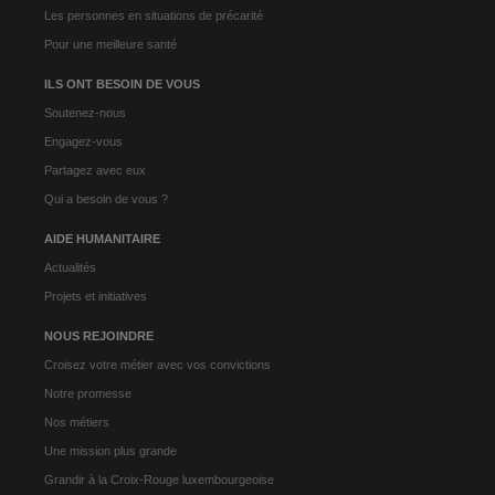
Les personnes en situations de précarité
Pour une meilleure santé
ILS ONT BESOIN DE VOUS
Soutenez-nous
Engagez-vous
Partagez avec eux
Qui a besoin de vous ?
AIDE HUMANITAIRE
Actualités
Projets et initiatives
NOUS REJOINDRE
Croisez votre métier avec vos convictions
Notre promesse
Nos métiers
Une mission plus grande
Grandir à la Croix-Rouge luxembourgeoise