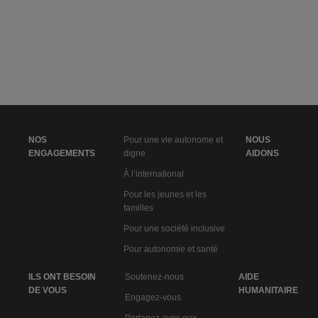
NOS
Pour une vie autonome et
NOUS
ENGAGEMENTS
digne
AIDONS
À l’international
Pour les jeunes et les
familles
Pour une société inclusive
Pour autonomie et santé
ILS ONT BESOIN
Soutenez-nous
AIDE
DE VOUS
HUMANITAIRE
Engagez-vous
Partagez avec eux