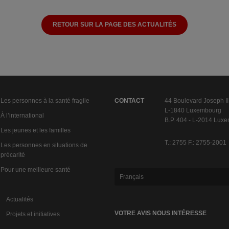
RETOUR SUR LA PAGE DES ACTUALITÉS
Les personnes à la santé fragile
CONTACT
44 Boulevard Joseph II
L-1840 Luxembourg
À l’international
B.P. 404 - L-2014 Lux
Les jeunes et les familles
T.: 2755 F.: 2755-2001
Les personnes en situations de
précarité
Pour une meilleure santé
Français
Actualités
VOTRE AVIS NOUS INTÉRESSE
Projets et initiatives