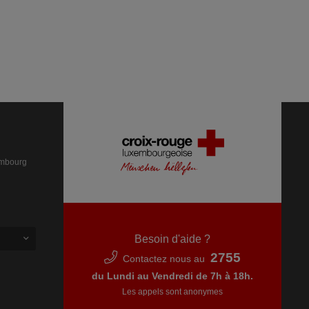
embourg
Besoin d'aide ?
2755
Contactez nous au
du Lundi au Vendredi de 7h à 18h.
Les appels sont anonymes