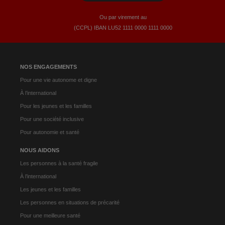
Ou par virement au
(CCPL) IBAN LU52​ 1111​ 0000​ 1111​ 0000
NOS ENGAGEMENTS
Pour une vie autonome et digne
À l’international
Pour les jeunes et les familles
Pour une société inclusive
Pour autonomie et santé
NOUS AIDONS
Les personnes à la santé fragile
À l’international
Les jeunes et les familles
Les personnes en situations de précarité
Pour une meilleure santé