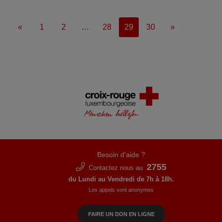
«
1
2
…
28
29
30
»
Besoin d'aide ?
2755
Contactez nous au
du Lundi au Vendredi de 7h à 18h.
Les appels sont anonymes
FAIRE UN DON EN LIGNE