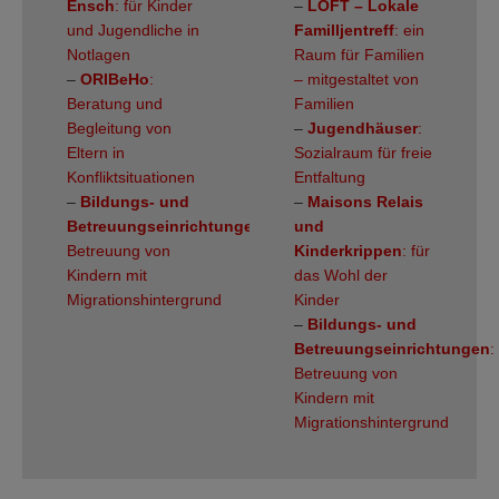
Ensch
: für Kinder
–
LOFT – Lokale
und Jugendliche in
Familljentreff
: ein
Notlagen
Raum für Familien
–
ORIBeHo
:
– mitgestaltet von
Beratung und
Familien
Begleitung von
–
Jugendhäuser
:
Eltern in
Sozialraum für freie
Konfliktsituationen
Entfaltung
–
Bildungs- und
–
Maisons Relais
Betreuungseinrichtungen
:
und
Betreuung von
Kinderkrippen
: für
Kindern mit
das Wohl der
Migrationshintergrund
Kinder
–
Bildungs- und
Betreuungseinrichtungen
:
Betreuung von
Kindern mit
Migrationshintergrund