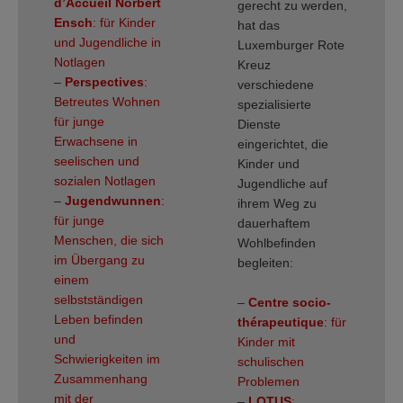
d’Accueil Norbert
gerecht zu werden,
Ensch
: für Kinder
hat das
und Jugendliche in
Luxemburger Rote
Notlagen
Kreuz
–
Perspectives
:
verschiedene
Betreutes Wohnen
spezialisierte
für junge
Dienste
Erwachsene in
eingerichtet, die
seelischen und
Kinder und
sozialen Notlagen
Jugendliche auf
–
Jugendwunnen
:
ihrem Weg zu
für junge
dauerhaftem
Menschen, die sich
Wohlbefinden
im Übergang zu
begleiten:
einem
selbstständigen
–
Centre socio-
Leben befinden
thérapeutique
: für
und
Kinder mit
Schwierigkeiten im
schulischen
Zusammenhang
Problemen
mit der
–
LOTUS
: