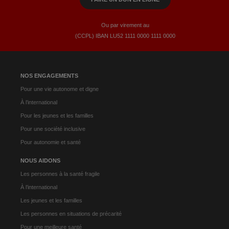
Ou par virement au
(CCPL) IBAN LU52​ 1111​ 0000​ 1111​ 0000
NOS ENGAGEMENTS
Pour une vie autonome et digne
À l’international
Pour les jeunes et les familles
Pour une société inclusive
Pour autonomie et santé
NOUS AIDONS
Les personnes à la santé fragile
À l’international
Les jeunes et les familles
Les personnes en situations de précarité
Pour une meilleure santé