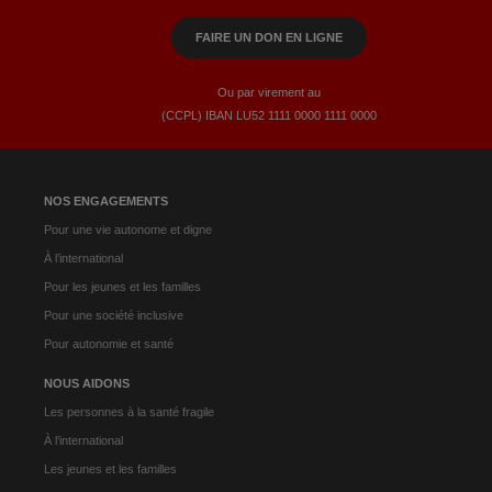
FAIRE UN DON EN LIGNE
Ou par virement au
(CCPL) IBAN LU52​ 1111​ 0000​ 1111​ 0000
NOS ENGAGEMENTS
Pour une vie autonome et digne
À l’international
Pour les jeunes et les familles
Pour une société inclusive
Pour autonomie et santé
NOUS AIDONS
Les personnes à la santé fragile
À l’international
Les jeunes et les familles