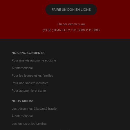
FAIRE UN DON EN LIGNE
Ou par virement au
(CCPL) IBAN LU52​ 1111​ 0000​ 1111​ 0000
NOS ENGAGEMENTS
Pour une vie autonome et digne
À l’international
Pour les jeunes et les familles
Pour une société inclusive
Pour autonomie et santé
NOUS AIDONS
Les personnes à la santé fragile
À l’international
Les jeunes et les familles