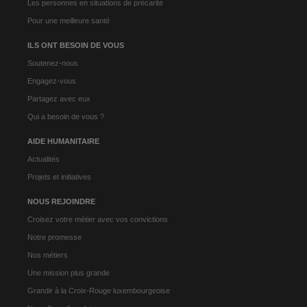
Les personnes en situations de précarité
Pour une meilleure santé
ILS ONT BESOIN DE VOUS
Soutenez-nous
Engagez-vous
Partagez avec eux
Qui a besoin de vous ?
AIDE HUMANITAIRE
Actualités
Projets et initiatives
NOUS REJOINDRE
Croisez votre métier avec vos convictions
Notre promesse
Nos métiers
Une mission plus grande
Grandir à la Croix-Rouge luxembourgeoise