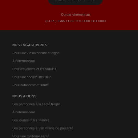
Ou par virement au
(CCPL) IBAN LU52​ 1111​ 0000​ 1111​ 0000
NOS ENGAGEMENTS
Pour une vie autonome et digne
À l’international
Pour les jeunes et les familles
Pour une société inclusive
Pour autonomie et santé
NOUS AIDONS
Les personnes à la santé fragile
À l’international
Les jeunes et les familles
Les personnes en situations de précarité
Pour une meilleure santé