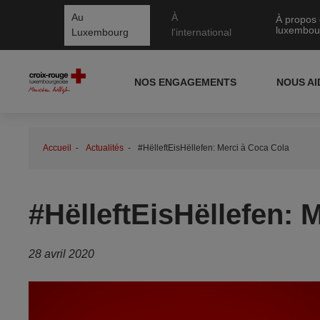
Au
À
À propos 
luxembou
Luxembourg
l'international
NOS ENGAGEMENTS
NOUS A
Accueil
Actualités
#HëlleftEisHëllefen: Merci à Coca Cola
#HëlleftEisHëllefen: 
28 avril 2020