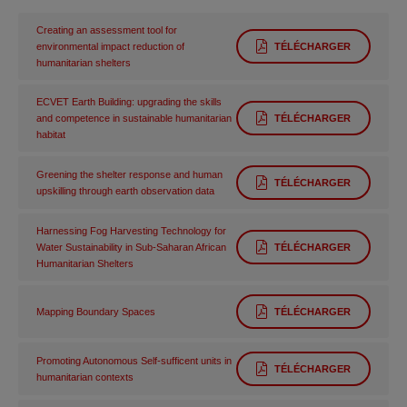
Creating an assessment tool for
environmental impact reduction of
TÉLÉCHARGER
humanitarian shelters
ECVET Earth Building: upgrading the skills
and competence in sustainable humanitarian
TÉLÉCHARGER
habitat
Greening the shelter response and human
TÉLÉCHARGER
upskilling through earth observation data
Harnessing Fog Harvesting Technology for
Water Sustainability in Sub-Saharan African
TÉLÉCHARGER
Humanitarian Shelters
Mapping Boundary Spaces
TÉLÉCHARGER
Promoting Autonomous Self-sufficent units in
TÉLÉCHARGER
humanitarian contexts