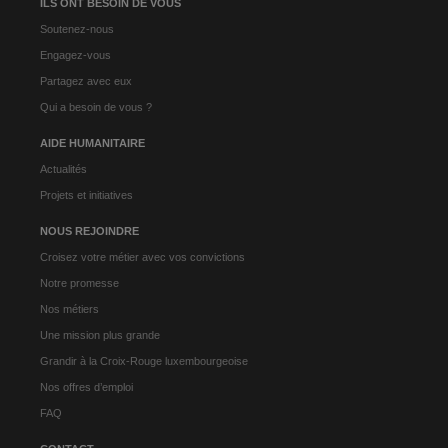
ILS ONT BESOIN DE VOUS
Soutenez-nous
Engagez-vous
Partagez avec eux
Qui a besoin de vous ?
AIDE HUMANITAIRE
Actualités
Projets et initiatives
NOUS REJOINDRE
Croisez votre métier avec vos convictions
Notre promesse
Nos métiers
Une mission plus grande
Grandir à la Croix-Rouge luxembourgeoise
Nos offres d’emploi
FAQ