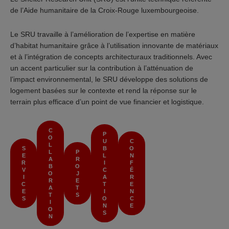
de l’Aide humanitaire de la Croix-Rouge luxembourgeoise.
Le SRU travaille à l’amélioration de l’expertise en matière
d’habitat humanitaire grâce à l’utilisation innovante de matériaux
et à l’intégration de concepts architecturaux traditionnels. Avec
un accent particulier sur la contribution à l’atténuation de
l’impact environnemental, le SRU développe des solutions de
logement basées sur le contexte et rend la réponse sur le
terrain plus efficace d’un point de vue financier et logistique.
C
P
O
U
C
L
S
B
O
L
P
E
L
N
A
R
R
I
F
B
O
V
C
É
O
J
I
A
R
R
E
C
T
E
A
T
E
I
N
T
S
S
O
C
I
N
E
O
S
N