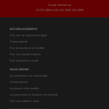
Ou par virement au
(CCPL) IBAN LU52​ 1111​ 0000​ 1111​ 0000
NOS ENGAGEMENTS
Pour une vie autonome et digne
À l’international
Pour les jeunes et les familles
Pour une société inclusive
Pour autonomie et santé
NOUS AIDONS
Les personnes à la santé fragile
À l’international
Les jeunes et les familles
Les personnes en situations de précarité
Pour une meilleure santé