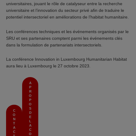
universitaires, jouant le rôle de catalyseur entre la recherche
universitaire et l’innovation du secteur privé afin de traduire le
potentiel intersectoriel en améliorations de l’habitat humanitaire.
Les conférences techniques et les événements organisés par le
SRU et ses partenaires comptent parmi les événements clés
dans la formulation de partenariats intersectoriels.
La conférence Innovation in Luxembourg Humanitarian Habitat
aura lieu à Luxembourg le 27 octobre 2023.
A
P
R
O
P
O
S
C
D
O
E
N
L
T
A
A
C
C
O
T