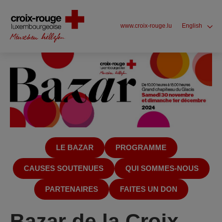
www.croix-rouge.lu
English
LE BAZAR
PROGRAMME
CAUSES SOUTENUES
QUI SOMMES-NOUS
PARTENAIRES
FAITES UN DON
Bazar de la Croix-